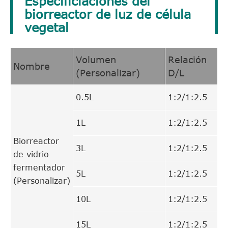
Especificiaciones del
biorreactor de luz de célula
vegetal
Volumen
Relación
Nombre
(Personalizar)
D/L
0.5L
1:2/1:2.5
1L
1:2/1:2.5
Biorreactor
3L
1:2/1:2.5
de vidrio
fermentador
5L
1:2/1:2.5
(Personalizar)
10L
1:2/1:2.5
15L
1:2/1:2.5