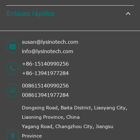
Enlaces rápidos
susan@lysinotech.com
info@lysinotech.com
+86-15140990256
+86-13941977284
008615140990256
008613941977284
Dongxing Road, Baita District, Liaoyang City,
Liaoning Province, China
Yagang Road, Changzhou City, Jiangsu
Province