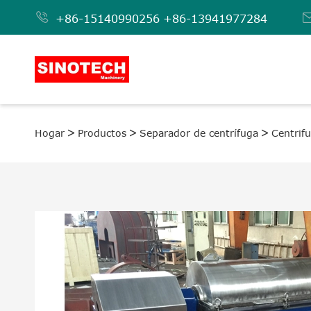

+86-15140990256
+86-13941977284
Hogar
Productos
Separador de centrífuga
Centrif