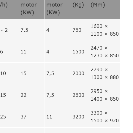
/h)
motor
motor
(Kg)
(Mm)
(KW)
(KW)
1600 ×
~ 2
7,5
4
760
1100 × 850
2470 ×
 6
11
4
1500
1230 × 850
2790 ×
 10
15
7,5
2000
1300 × 880
2950 ×
 15
22
7,5
2600
1400 × 850
3300 ×
 25
37
11
3200
1500 × 920