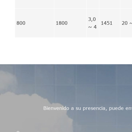
3,0
800
1800
1451
20 
~ 4
Bienvenido a su presencia, puede en