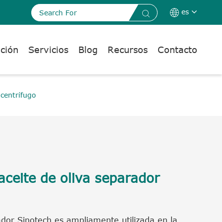
es


ación
Servicios
Blog
Recursos
Contacto
 centrífugo
ceite de oliva separador
ador Sinotech es ampliamente utilizada en la