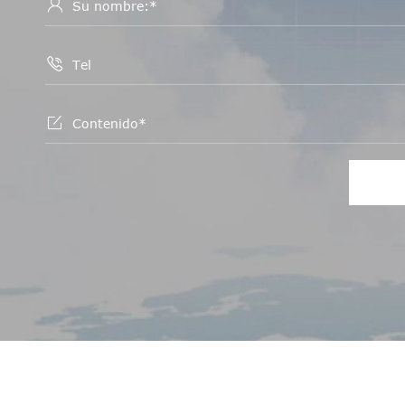


