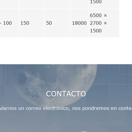
1500
6500 ×
~ 100
150
50
18000
2700 ×
1500
CONTACTO
viarnos un correo electrónico, nos pondremos en contac