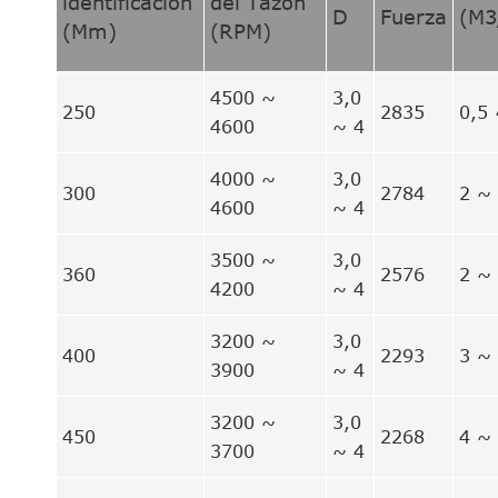
identificación
del Tazón
D
Fuerza
(M3
(Mm)
(RPM)
4500 ~
3,0
250
2835
0,5 
4600
~ 4
4000 ~
3,0
300
2784
2 ~
4600
~ 4
3500 ~
3,0
360
2576
2 ~
4200
~ 4
3200 ~
3,0
400
2293
3 ~
3900
~ 4
3200 ~
3,0
450
2268
4 ~
3700
~ 4