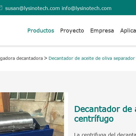

susan@lysinotech.com
info@lysinotech.com
Productos
Proyecto
Empresa
Aplic
ugadora decantadora
Decantador de aceite de oliva separador
Decantador de a
centrífugo
La centrífuga del decant